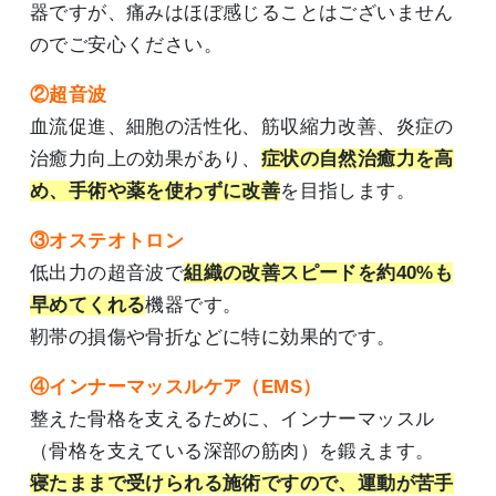
器ですが、痛みはほぼ感じることはございません
のでご安心ください。
②超音波
血流促進、細胞の活性化、筋収縮力改善、炎症の
治癒力向上の効果があり、
症状の自然治癒力を高
め、手術や薬を使わずに改善
を目指します。
③オステオトロン
低出力の超音波で
組織の改善スピードを約40%も
早めてくれる
機器です。
靭帯の損傷や骨折などに特に効果的です。
④インナーマッスルケア（EMS）
整えた骨格を支えるために、インナーマッスル
（骨格を支えている深部の筋肉）を鍛えます。
寝たままで受けられる施術ですので、運動が苦手